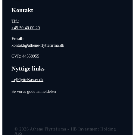
Kontakt
Tlf.:
+45 50 40 00 20
Email:
kontakt@athene-flyttefirma.dk
CVR: 44558955
Nyttige links
LejFlytteKasser.dk
Se vores gode anmeldelser
© 2026 Athene Flyttefirma - HB Investment Holding
ApS