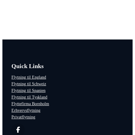
Vil du høre nærmere?
Quick Links
Flytning til England
Flytning til Schweiz
Flytning til Spanien
Flytning til Tyskland
Flyttefirma Bornholm
Erhvervsflytning
Privatflytning