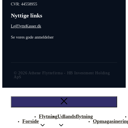
CVR: 44558955
Nyttige links
LejFlytteKasser.dk
Se vores gode anmeldelser
© 2026 Athene Flyttefirma - HB Investment Holding
ApS
Flytning
Udlandsflytning
Forside
Opmagasinerin