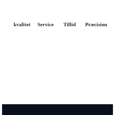
kvalitet
Service
Tillid
Præcision
Vil du høre nærmere?